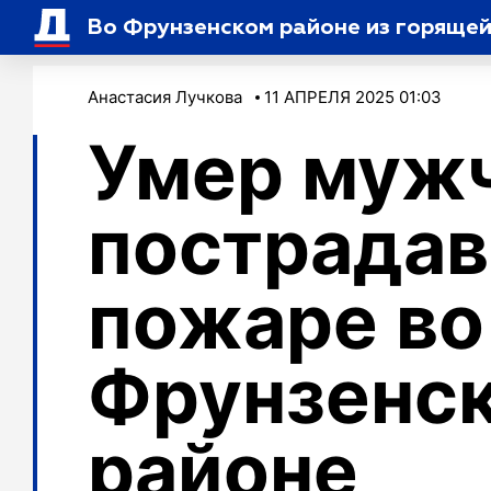
Во Фрунзенском районе из горяще
Анастасия Лучкова
11 АПРЕЛЯ 2025 01:03
Умер мужч
пострадав
пожаре во
Фрунзенс
районе