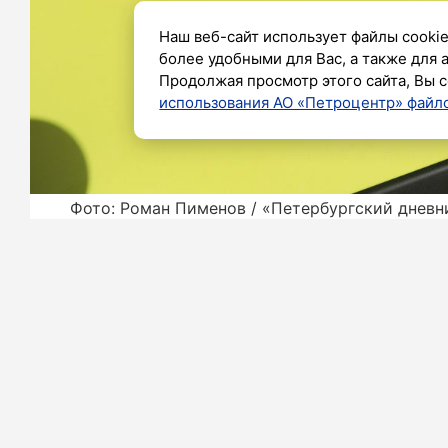
Наш веб-сайт использует файлы cookie
более удобными для Вас, а также для 
Продолжая просмотр этого сайта, Вы с
использования АО «Петроцентр» файло
Фото: Роман Пименов / «Петербургский дневн
Вечером в четверг в квартирном по
произошло во Фрунзенском районе. 
пожар случился в 23:55 в доме 5, корп
«В однокомнатной квартире, в по
происходило горение обстановки н
ликвидирован. Из горящей ква
госпитализирован», – говорится в чр