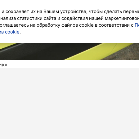
 и сохраняет их на Вашем устройстве, чтобы сделать перем
анализа статистики сайта и содействия нашей маркетингово
оглашаетесь на обработку файлов cookie в соответствии с
П
в cookie
.
ик»
жаре пострадал мужчина. Возгорание в квартире
Как уточнили в пресс-службе ГУ МЧС по городу,
ус 3 по Загребскому бульвару.
мещении кухни площадью 6 квадратных метров
а площади 4 квадратных метра. В 00:26 пожар
ртиры эвакуирован пострадавший мужчина,
езвычайном ведомстве.