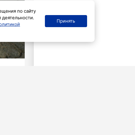
ещения по сайту
й деятельности.
Принять
олитикой