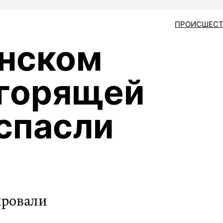
ПРОИСШЕСТ
енском
 горящей
спасли
ировали