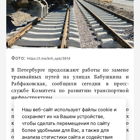
Фото:
https://t.me/krti_spb/3914
В Петербурге продолжают работы по замене
трамвайных путей на улицах Бабушкина и
Рабфаковская, сообщили сегодня в пресс-
службе Комитета по развитию транспортной
инфраструктуры.
Наш веб-сайт использует файлы cookie и
«На участке от улицы Грибакиных до Рыбацкого
сохраняет их на Вашем устройстве,
проспекта будет отремонтировано более трёх
чтобы сделать перемещения по сайту
километров одиночного пути (кмоп), что
более удобными для Вас, а также для
делает его одним из самых протяжённых
анализа статистики сайта и содействия
объектов сезона», – говорится в сообщении.