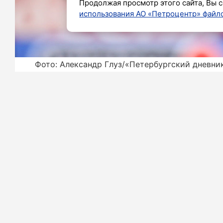
Продолжая просмотр этого сайта, Вы с
использования АО «Петроцентр» файло
Фото: Александр Глуз/«Петербургский дневни
Бывший нападающий петербургского 
Сергеев удостоен награды за лучши
на официальном сайте лиги.
Вместе с Сергеевым среди претенден
(«Ахмат»), Максим Осипенко («Росто
(«Локомотив»), Артур Гомес («Динамо»
Сергеев отмечен за первый из дву
«Локомотива» (5:1).
Ранее
сообщалось
, что матч «Краснод