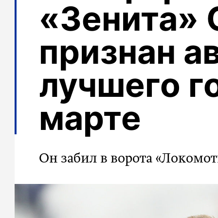
«Зенита» 
признан а
лучшего г
марте
Он забил в ворота «Локомо