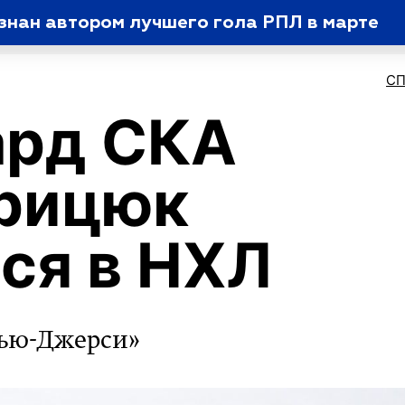
знан автором лучшего гола РПЛ в марте
С
ард СКА
Грицюк
ся в НХЛ
Нью-Джерси»