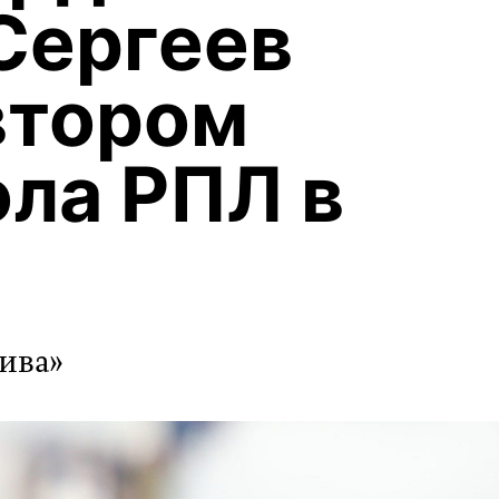
Сергеев
втором
ола РПЛ в
тива»