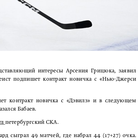
дставляющий интересы Арсения Грицюка, заявил
кеист подпишет контракт новичка с «Нью-Джерси
т контракт новичка с «Дэвилз» и в следующем
азался Бабаев.
ул
петербургский СКА.
рд сыграл 49 матчей, где набрал 44 (17+27) очка.