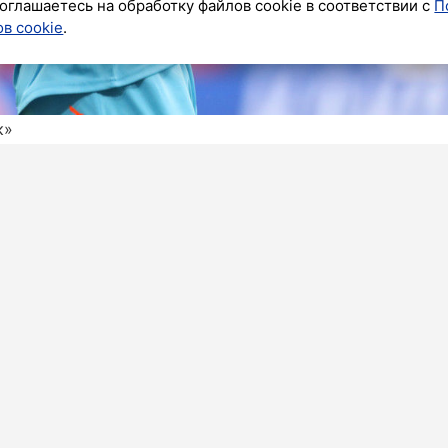
оглашаетесь на обработку файлов cookie в соответствии с
П
в cookie
.
к»
«Зенита», а ныне игрок «Крыльев Советов» Иван
й гол месяца в РПЛ по итогам марта, сообщается
тов были Батчи («Краснодар»), Максим Самородов
в»), Стефан Лончар («Акрон»), Дмитрий Воробьёв
) и Луис Энрике («Зенит»).
х голов в матче 22-го тура против московского
ара» с «Зенитом» рассудит Павел Кукуян.