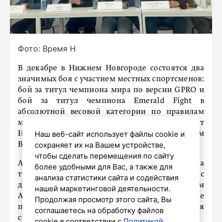
Фото: Время Н
В декабре в Нижнем Новгороде состоятся два
значимых боя с участием местных спортсменов:
бой за титул чемпиона мира по версии GPRO и
бой за титул чемпиона Emerald Fight в
абсолютной весовой категории по правилам
муай-тай. Об этом сообщил президент
Наш веб-сайт использует файлы cookie и
Нижегородской федерации муай-тай Максим
сохраняет их на Вашем устройстве,
Виноградов, пишет «
Время Н
».
чтобы сделать перемещения по сайту
Айк «Самурай» Даниелян, победивший на
более удобными для Вас, а также для
турнире Emerald Fight 9, сразится с
анализа статистики сайта и содействия
действующим чемпионом GPRO Руфатом
нашей маркетинговой деятельности.
Ахметовым. Даниелян выразил желание
Продолжая просмотр этого сайта, Вы
провести бой как можно раньше, но согласился
соглашаетесь на обработку файлов
с датой в декабре.
cookie в соответствии с
Политикой