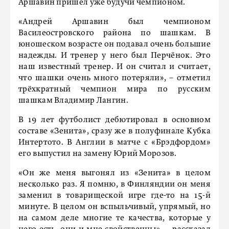
Аршавин пришёл уже будучи чемпионом.
«Андрей Аршавин был чемпионом
Василеостровского района по шашкам. В
юношеском возрасте он подавал очень большие
надежды. И тренер у него был Перчёнок. Это
наш известный тренер. И он считал и считает,
что шашки очень много потеряли», – отметил
трёхкратный чемпион мира по русским
шашкам Владимир Лангин.
В 19 лет футболист дебютировал в основном
составе «Зенита», сразу же в полуфинале Кубка
Интертото. В Англии в матче с «Брэдфордом»
его выпустил на замену Юрий Морозов.
«Он же меня выгонял из «Зенита» в целом
несколько раз. Я помню, в Финляндии он меня
заменил в товарищеской игре где-то на 15-й
минуте. В целом он вспыльчивый, упрямый, но
на самом деле многие те качества, которые у