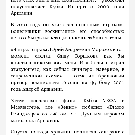
него есть, они и мне свойственны», – рассказал
полуфиналист Кубка Интертото 2000 года
Аршавин.
В 2001 году он уже стал основным игроком.
Болельщики восхищались его способностью
легко обыгрывать защитников и забивать голы.
«Я играл справа. Юрий Андреевич Морозов в тот
момент сделал Сашу Горшкова как бы
«чистильщиком» для меня. И я больше играл
атакующего, как сейчас «вингер», наверное, в
современной схеме», – отметил бронзовый
призёр чемпионата России по футболу 2001
года Андрей Аршавин.
Затем последовал финал Кубка УЕФА в
Манчестере, где «Зенит» победил «Глазго
Рейнджерс» со счётом 2:0. Лучшим игроком
матча стал Аршавин.
Спустя полгода Аршавин подписал контракт с