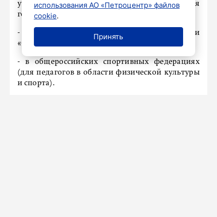
учредителями которых являются
использования АО «Петроцентр» файлов
госкорпорации и госкомпании;
cookie
.
- в образовательных организациях «Сириуса» и
Принять
«Сколково»;
- в общероссийских спортивных федерациях
(для педагогов в области физической культуры
и спорта).
По мнению законодателей, новый закон
позволит повысить качество образования,
которое напрямую влияет на развитие
экономики и будущее страны.
Ранее
сообщалось
, что в Ленинградской области
пересмотрят подходы к инвестициям в сферу
образования.
Новости СМИ2