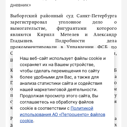
дневник»
Выборгский районный суд Санкт-Петербурга
зарегистрировал уголовное дело о
вымогательстве, фигурантами которого
являются Кирилл Метелев и Александр
Гладышев. Подробности дела
прокомментировали в Управлении ФСБ по
Санкт-Петербургу и Ленинградской области,
Наш веб-сайт использует файлы cookie и
передает
«МК в Питере».
сохраняет их на Вашем устройстве,
чтобы сделать перемещения по сайту
Как стало известно, сотрудники УФСБ
более удобными для Вас, а также для
задержали Кирилла Метелева и Александра
анализа статистики сайта и содействия
Гладышева по подозрению в вымогательстве 10
нашей маркетинговой деятельности.
000 долларов США. По версии следствия, летом
Продолжая просмотр этого сайта, Вы
прошлого года злоумышленники требовали эту
соглашаетесь на обработку файлов
сумму за прекращение распространения
cookie в соответствии с
Политикой
компрометирующей информации.
использования АО «Петроцентр» файлов
Ранее транспортная полиция Петербурга
cookie
.
задержала
на Ладожском вокзале двух