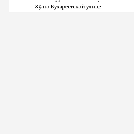
89 по Бухарестской улице.
Криминалисты обследовали тело 46-
поваром в кафе. Признаков насил
не было. В ходе просмотра камер в
и его 29-летним соотечественником,
конфликт, в ходе которого последний
оппоненту, который через некоторое 
Утром 7 апреля по горячим следам в
29-летний мигрант был задержан. Воз
Ранее
сообщалось
, что в Мурино му
цепочки.
НАШ ГОРОД