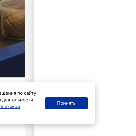
ещения по сайту
й деятельности.
Принять
олитикой