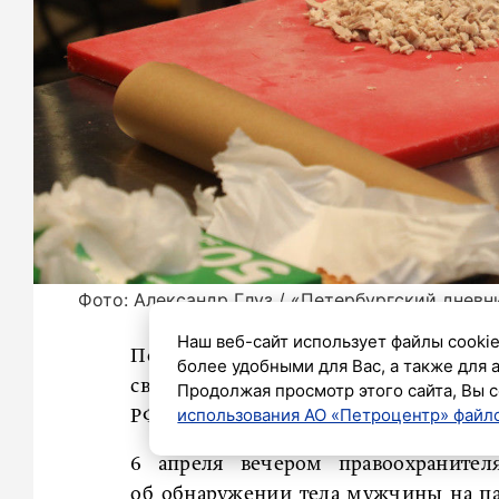
Фото: Александр Глуз / «Петербургский дневн
Наш веб-сайт использует файлы cookie
Полиция Петербурга поймала повар
более удобными для Вас, а также для 
своему коллеге-соотечественнику, 
Продолжая просмотр этого сайта, Вы с
использования АО «Петроцентр» файло
РФ.
6 апреля вечером правоохранител
об обнаружении тела мужчины на па