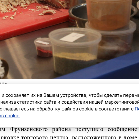
ик»
 и сохраняет их на Вашем устройстве, чтобы сделать перем
а из Узбекистана, нанесшего смертельные удары
анализа статистики сайта и содействия нашей маркетингово
сообщает пресс-служба регионального главка МВД
оглашаетесь на обработку файлов cookie в соответствии с
П
в cookie
.
ям Фрунзенского района поступило сообщение
рковке торгового центра, расположенного в доме