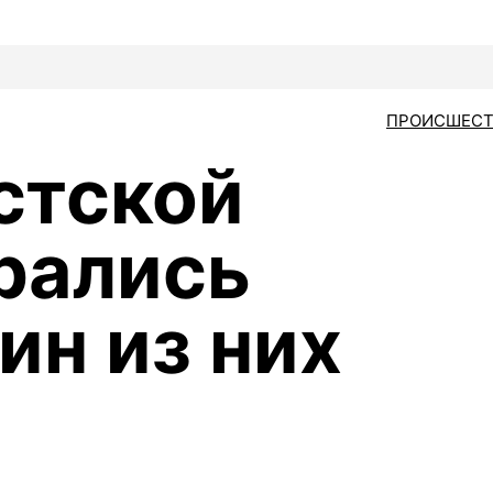
ПРОИСШЕСТ
стской
рались
ин из них