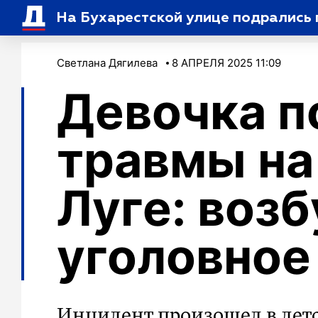
На Бухарестской улице подрались п
Светлана Дягилева
8 АПРЕЛЯ 2025 11:09
Девочка п
травмы на
Луге: воз
уголовное
Инцидент произошел в дет