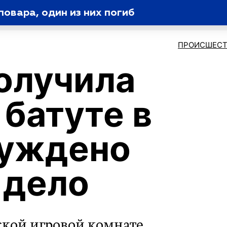
овара, один из них погиб
ПРОИСШЕСТ
олучила
 батуте в
буждено
 дело
ской игровой комнате