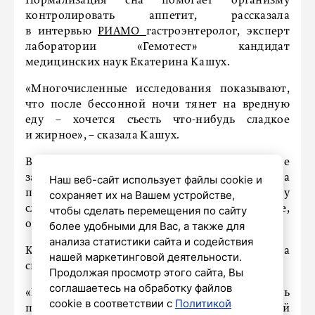
Нормализация сна помогает организму
контролировать аппетит, рассказала
в интервью
РИАМО
гастроэнтеролог, эксперт
лаборатории «Гемотест» кандидат
медицинских наук Екатерина Кашух.
«Многочисленные исследования показывают,
что после бессонной ночи тянет на вредную
еду – хочется съесть что-нибудь сладкое
и жирное», – сказала Кашух.
Во сне вырабатываются гормоны, отвечающие
за чувство голода и насыщения. Недостаток сна
Наш веб-сайт использует файлы cookie и
приводит к сбою в этом процессе: человеку
сохраняет их на Вашем устройстве,
сложно контролировать пищевое поведение,
чтобы сделать перемещения по сайту
он переедает, даже если на самом деле уже сыт.
более удобными для Вас, а также для
анализа статистики сайта и содействия
Кашух посоветовала придерживаться режима
нашей маркетинговой деятельности.
сна и питания.
Продолжая просмотр этого сайта, Вы
соглашаетесь на обработку файлов
«Если в течение дня вдруг захотелось
cookie в соответствии с
Политикой
перекусить, хотя недавно был полноценный