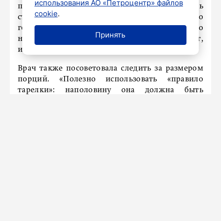
использования АО «Петроцентр» файлов
прием пищи, попробуйте сначала выпить
cookie
.
стакан воды. Если через 20-30 минут чувство
голода не пропало, можно съесть что-то
Принять
низкокалорийное, например овощной салат,
или выпить кефир», – сказала она.
Врач также посоветовала следить за размером
порций. «Полезно использовать «правило
тарелки»: наполовину она должна быть
заполнена овощами или фруктами,
на четверть – сложными углеводами
(например, крупами) и еще на четверть –
белковыми продуктами (например, мясом или
рыбой)», – добавила гастроэнтеролог.
Ранее Кашух
рассказала
, почему мужчины
худеют быстрее женщин.
Новости СМИ2