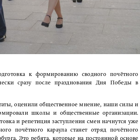
дготовка к формированию сводного почётного
ически сразу после празднования Дня Победы в
таты, оценили общественное мнение, наши силы и
рмировали школы и общественные организации.
товка и репетиция заступления смен начнутся уже
ого почётного караула станет отряд почётного
бурга. Это ребята, которые на постоянной основе