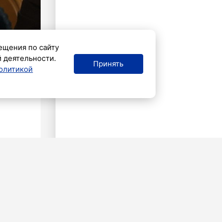
ещения по сайту
й деятельности.
Принять
олитикой