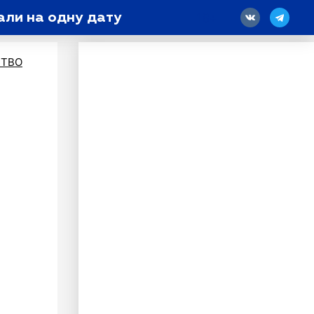
али на одну дату
18
ТВО