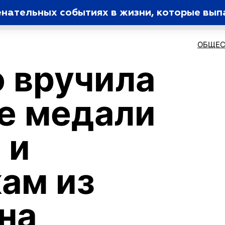
енательных событиях в жизни, которые вып
ОБЩЕС
 вручила
е медали
 и
ам из
на