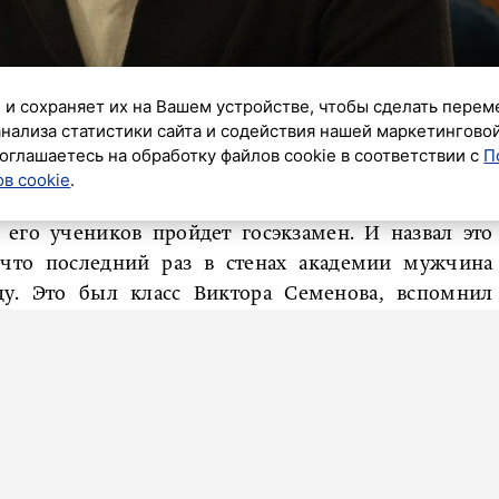
 и сохраняет их на Вашем устройстве, чтобы сделать перем
анализа статистики сайта и содействия нашей маркетингово
ик»
оглашаетесь на обработку файлов cookie в соответствии с
П
в cookie
.
искаридзе, ректор Академии Русского балета им.
у его учеников пройдет госэкзамен. И назвал это
что последний раз в стенах академии мужчина
ду. Это был класс Виктора Семенова, вспомнил
т для меня значимый день совпал с двумя датами:
емой Марины Семеновой, первый звездный выпуск
лассу Владимира Пономарева школу окончил
йший в дальнейшем педагог Александр Пушкин.
ва. Мой балетный «дедушка». В его первом классе