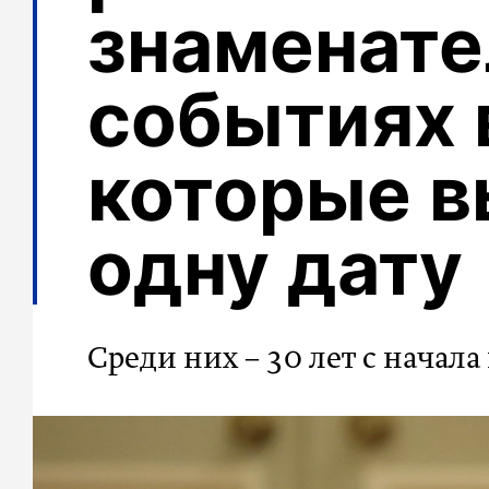
знаменат
событиях 
которые в
одну дату
Среди них – 30 лет с начал