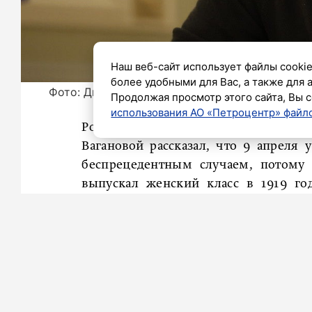
Наш веб-сайт использует файлы cookie
более удобными для Вас, а также для 
Фото: Дмитрий Фуфаев/«Петербургский дневн
Продолжая просмотр этого сайта, Вы с
использования АО «Петроцентр» файло
Российский артист балета Николай Ц
Вагановой рассказал, что 9 апреля 
беспрецедентным случаем, потому 
выпускал женский класс в 1919 го
Цискаридзе.
«Так суждено было судьбе, чтобы это
100 лет со дня выпуска моей обожа
Вагановой. В том же году по к
замечательный танцовщик, велича
Великий педагог Нуреева и Барышнико