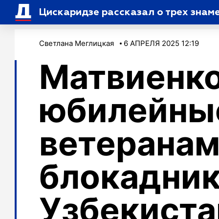
Цискаридзе рассказал о трех знам
Светлана Меглицкая
6 АПРЕЛЯ 2025 12:19
Матвиенко
юбилейны
ветеранам
блокадник
Узбекиста