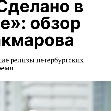
Сделано в
е»: обзор
акмарова
ие релизы петербургских
ремя