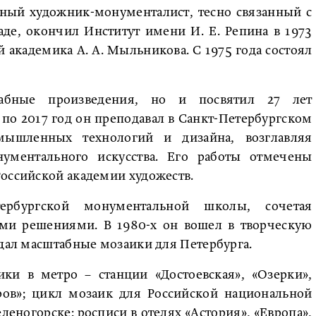
стный художник-монументалист, тесно связанный с
де, окончил Институт имени И. Е. Репина в 1973
й академика А. А. Мыльникова. С 1975 года состоял
табные произведения, но и посвятил 27 лет
 по 2017 год он преподавал в Санкт-Петербургском
омышленных технологий и дизайна, возглавляя
ументального искусства. Его работы отмечены
Российской академии художеств.
ербургской монументальной школы, сочетая
ыми решениями. В 1980-х он вошел в творческую
здал масштабные мозаики для Петербурга.
ки в метро – станции «Достоевская», «Озерки»,
ров»; цикл мозаик для Российской национальной
еногорске; росписи в отелях «Астория», «Европа»,