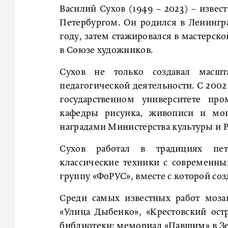
Василий Сухов (1949 – 2023) – изве
Петербургом. Он родился в Ленингра
году, затем стажировался в мастерско
в Союзе художников.
Сухов не только создавал масш
педагогической деятельности. С 2002
государственном университете пр
кафедры рисунка, живописи и мон
наградами Министерства культуры и 
Сухов работал в традициях пет
классические техники с современн
группу «ФоРУС», вместе с которой со
Среди самых известных работ мозаи
«Улица Дыбенко», «Крестовский ост
библиотеки; мемориал «Павшим» в Зел