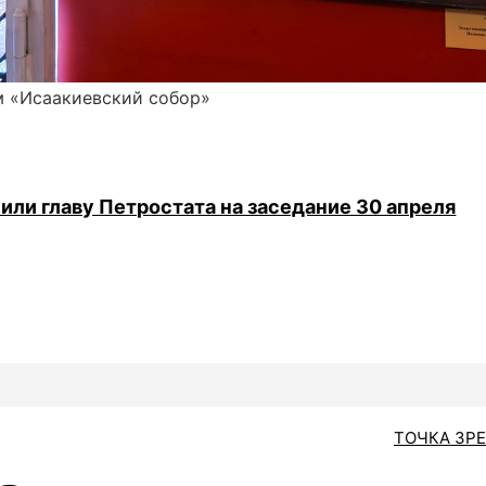
м «Исаакиевский собор»
ли главу Петростата на заседание 30 апреля
ТОЧКА ЗР