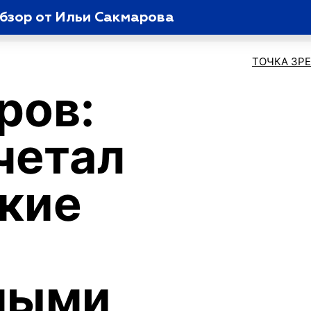
обзор от Ильи Сакмарова
ТОЧКА ЗР
ров:
четал
кие
ными