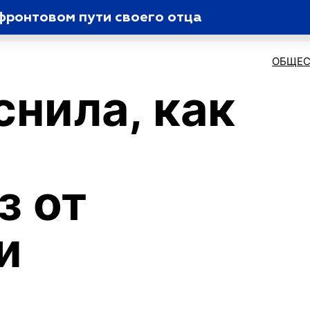
фронтовом пути своего отца
ОБЩЕС
снила, как
з от
и