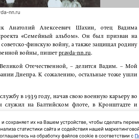
da-nn.ru
к Анатолий Алексеевич Шахин, отец Вадима
проекта «Семейный альбом». Он был призван на
 советско-финскую войну, а также защищал родину
твенной войны, пишет
pravda-nn.ru
.
 Великой Отечественной, – делится Вадим. – Мой
вании Днепра. К сожалению, остальные тоже ушли
службу в 1939 году, начав свою военную карьеру во
 служил на Балтийском флоте, в Кронштадте и
а участвовал в сражениях на минном тральщике,
а также совершал рейды на вражеские позиции на
 и сохраняет их на Вашем устройстве, чтобы сделать перем
анализа статистики сайта и содействия нашей маркетингово
погоду.
оглашаетесь на обработку файлов cookie в соответствии с
П