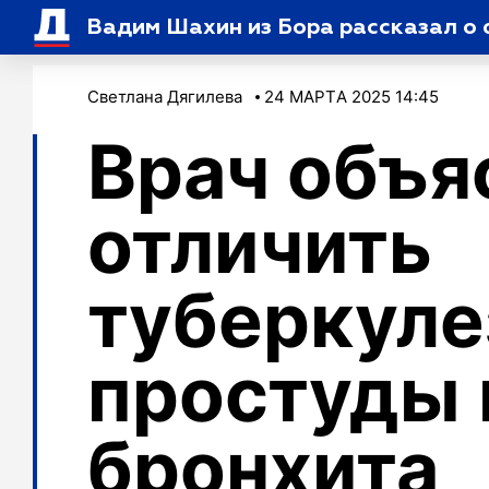
Вадим Шахин из Бора рассказал о 
Светлана Дягилева
24 МАРТA 2025 14:45
Врач объя
отличить
туберкуле
простуды 
бронхита