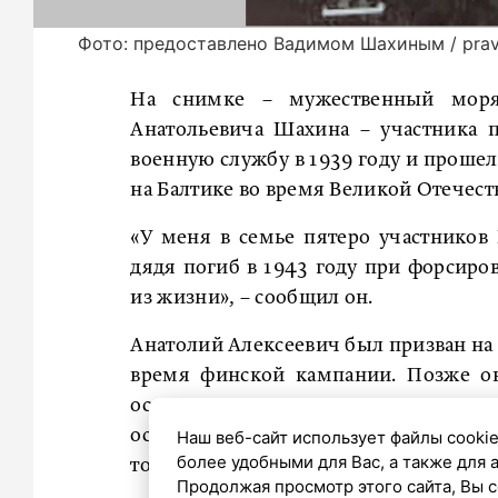
Фото: предоставлено Вадимом Шахиным / prav
На снимке – мужественный моря
Анатольевича Шахина – участника 
военную службу в 1939 году и прошел
на Балтике во время Великой Отечес
«У меня в семье пятеро участников
дядя погиб в 1943 году при форсиро
из жизни», – сообщил он.
Анатолий Алексеевич был призван на 
время финской кампании. Позже он
осажденном Ленинграде. Отец Вадим
освобождая проходы для кораблей, 
Наш веб-сайт использует файлы cookie
более удобными для Вас, а также для 
торпедном катере даже в штормовую 
Продолжая просмотр этого сайта, Вы с