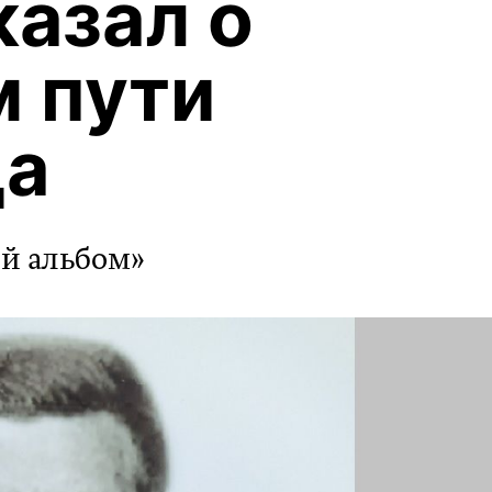
казал о
 пути
ца
й альбом»