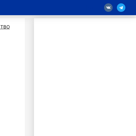
18
ТВО