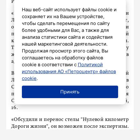
Ржевки, выслушал просьбы и предложения.
Наш веб-сайт использует файлы cookie и
«Во время встречи большое внимание уделили
сохраняет их на Вашем устройстве,
Лесопарковой улице. Ей необходим капремонт,
чтобы сделать перемещения по сайту
обустройство тротуаров, ливневки и
более удобными для Вас, а также для
пешеходного перехода. На ближайшей
анализа статистики сайта и содействия
комиссии БДД поднимут все эти вопросы.
нашей маркетинговой деятельности.
Также этим летом займутся популярной у
Продолжая просмотр этого сайта, Вы
жителей дорожкой в лесопарк», – сообщили в
соглашаетесь на обработку файлов
администрации Красногвардейского района.
cookie в соответствии с
Политикой
использования АО «Петроцентр» файлов
Вдоль Камышинской улицы и набережной
cookie
.
Лубьи снесут незаконные постройки. Также в
Старой Ржевке продолжается работа по
Принять
передаче городу исторического здания
Офицерского собрания на улице Ковалевской,
16.
«Обсудили и перенос стелы "Нулевой километр
Дороги жизни", он возможен после экспертизы.
Если одобрят – перенесут в 2026 году. Весной на