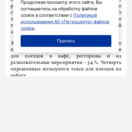
Продолжая просмотр этого сайта, Вы
рост цен на такси значительным. Среди тех, кто
соглашаетесь на обработку файлов
стал реже пользоваться такси, 26 % объясняют
cookie в соответствии с
Политикой
это наличием удобного общественного
использования АО «Петроцентр» файлов
транспорта, а 20 % предпочли личный
cookie
.
автомобиль.
Принять
Жители Санкт-Петербурга чаще всего
пользуются такси при плохой погоде – 42 % и
для поездок в кафе, рестораны и на
развлекательные мероприятия – 34 %. Четверть
опрошенных пользуются такси для поездок на
работу.
Опрос выявил общую удовлетворенность
петербуржцев качеством поездок на такси.
Более четверти пользователей – 28 % оценили 7
из 10 последних поездок как комфортные.
Ранее
сообщалось
, что за год спрос на таксистов
в Петербурге увеличился на 12 процентов.