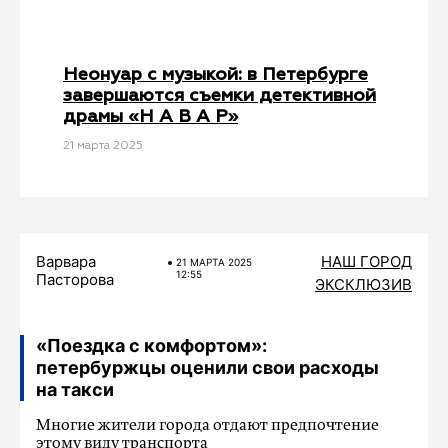
Неонуар с музыкой: в Петербурге
завершаются съемки детективной
драмы «Н А В А Р»
21 мартa 2025
Варвара
НАШ ГОРОД
21 МАРТA 2025
12:55
Пасторова
ЭКСКЛЮЗИВ
«Поездка с комфортом»:
петербуржцы оценили свои расходы
на такси
Многие жители города отдают предпочтение
этому виду транспорта