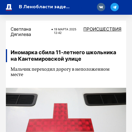
18
В Ленобласти задержали теневых банкиров, обогатившихся на 48 миллионов рублей
Светлана
ПРОИСШЕСТВИЯ
19 МАРТA 2025
12:42
Дягилева
Иномарка сбила 11-летнего школьника
на Кантемировской улице
Мальчик переходил дорогу в неположенном
месте