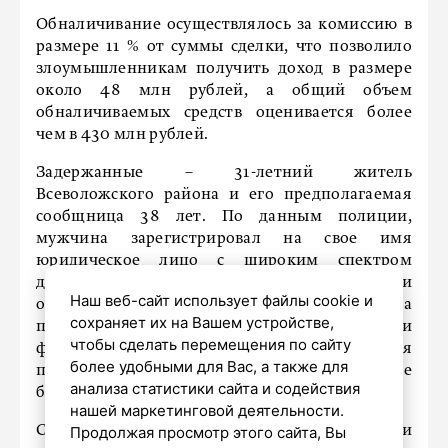
Обналичивание осуществлялось за комиссию в
размере 11 % от суммы сделки, что позволило
злоумышленникам получить доход в размере
около 48 млн рублей, а общий объем
обналичиваемых средств оценивается более
чем в 430 млн рублей.
Задержанные – 31-летний житель
Всеволожского района и его предполагаемая
сообщница 38 лет. По данным полиции,
мужчина зарегистрировал на свое имя
юридическое лицо с широким спектром
деятельности, а офисы компании были
Наш веб-сайт использует файлы cookie и
открыты в Ленинградской области. Также на
сохраняет их на Вашем устройстве,
подконтрольных лиц были оформлены ИП и
чтобы сделать перемещения по сайту
фирмы-однодневки. Женщина, знакомая
более удобными для Вас, а также для
подозреваемого, отвечала за ведение
анализа статистики сайта и содействия
бухгалтерского учета.
нашей маркетинговой деятельности.
Продолжая просмотр этого сайта, Вы
Схема заключалась в том, что деньги поступали