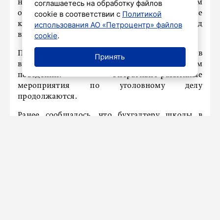
соглашаетесь на обработку файлов
на счета организации по фиктивным
cookie в соответствии с
Политикой
основаниям, а затем выводились на банковские
использования АО «Петроцентр» файлов
карты подконтрольных лиц и предприятий под
cookie
.
видом оплаты якобы оказанных услуг.
Подозреваемым избрали меру пресечения в
Принять
виде подписки о невыезде и надлежащем
поведении. Оперативно-разыскные
мероприятия по уголовному делу
продолжаются.
Ранее
сообщалось
, что бухгалтеру школы в
Петербурге предъявили обвинение в заказе
убийства соседки по коммуналке.
Новости СМИ2