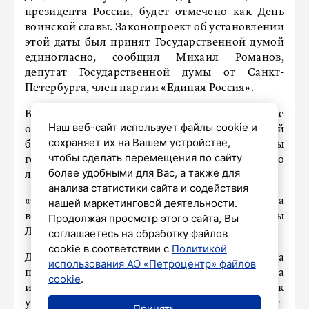
президента России, будет отмечено как День
воинской славы. Законопроект об установлении
этой даты был принят Государственной думой
единогласно, сообщил Михаил Романов,
депутат Государственной думы от Санкт-
Петербурга, член партии «Единая Россия».
В Год защитника Отечества вся страна впервые
Наш веб-сайт использует файлы cookie и
отметит День окончания Ленинградской
сохраняет их на Вашем устройстве,
борьбы. Романов отметил, что для главы
чтобы сделать перемещения по сайту
государства, как и для многих россиян, это
более удобными для Вас, а также для
личная история.
анализа статистики сайта и содействия
«Отец Владимира Владимировича Путина
нашей маркетинговой деятельности.
воевал на фронте, а брат стал жертвой блокады
Продолжая просмотр этого сайта, Вы
Ленинграда», – подчеркнул депутат.
соглашаетесь на обработку файлов
cookie в соответствии с
Политикой
Депутат напомнил, что решающим шагом на
использования АО «Петроцентр» файлов
пути к Победе стал прорыв фашистского кольца
cookie
.
и завершение Ленинградской битвы. В знак
увековечивания памяти о событиях, в Санкт-
Принять