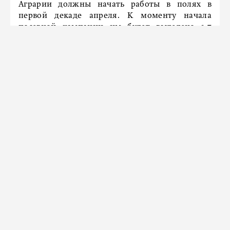
Аграрии должны начать работы в полях в
первой декаде апреля. К моменту начала
посевной кампании им будет выделено 1,7
миллиарда рублей государственной поддержки.
Общая сумма областной помощи на текущий
год составит 2,1 миллиарда рублей для
растениеводства и 1,8 миллиарда рублей для
животноводства.
НАШ ГОРОД
Более 10 тысяч супружеских пар
прошли обследование
репродуктивного здоровья в
Петербурге
19 мартa 2025
Показать больше