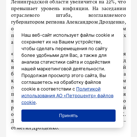
Ленинградской области увеличится на 22%, что
превышает уровень инфляции. На заседании
отраслевого штаба, возглавляемого
губернатором региона Александром Дрозденко,
обсуждаются вопросы подготовки к сезонным
Наш веб-сайт использует файлы cookie и
полевым работам и поддержке местных
сохраняет их на Вашем устройстве,
аграриев.
чтобы сделать перемещения по сайту
«Готовность региона к посевной оценивается
более удобными для Вас, а также для
как высокая. Правительством России перед
анализа статистики сайта и содействия
нами поставлены задачи по продовольственной
нашей маркетинговой деятельности.
безопасности – увеличение производства
Продолжая просмотр этого сайта, Вы
картофеля, овощей, зерна и рапса. В прошлом
соглашаетесь на обработку файлов
году у нас был хороший прирост по всем этим
cookie в соответствии с
Политикой
позициям, особенно по заготовке кормов. Для
использования АО «Петроцентр» файлов
выполнения этих задач в 2025 году принято
cookie
.
решение об увеличении на 510 млн рублей
общего размера господдержки областного АПК.
Принять
Деньги будут доведены до начала посевной», –
отметил Дрозденко.