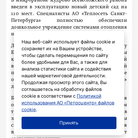
В микрорайоне Кудрово Всеволожского района
введен в эксплуатацию новый детский сад на
110 мест. Специалисты АО «Теплосеть Санкт-
Петербурга» полностью обеспечили
дошкольное учреждение системами отопления
и горячего водоснабжения.
Наш веб-сайт использует файлы cookie и
Для подключения детского сада по адресу
сохраняет их на Вашем устройстве,
Европейский проспект, 6, были проведены
чтобы сделать перемещения по сайту
комплексные работы: создан новый тепловой
более удобными для Вас, а также для
ввод и настроен индивидуальный тепловой
анализа статистики сайта и содействия
пункт. При проектировании учитывались все
нашей маркетинговой деятельности.
особенности здания: от системы «теплый пол»
Продолжая просмотр этого сайта, Вы
до вентиляции и горячего водоснабжения.
соглашаетесь на обработку файлов
cookie в соответствии с
Политикой
Безопасность и надежность теплоснабжения
использования АО «Петроцентр» файлов
обеспечивается современным участком
cookie
.
трубопровода длиной 31 метр. Трубы уложены в
защищенные бетонные каналы и оснащены
Принять
системой дистанционного контроля
влажности, которая постоянно отслеживает