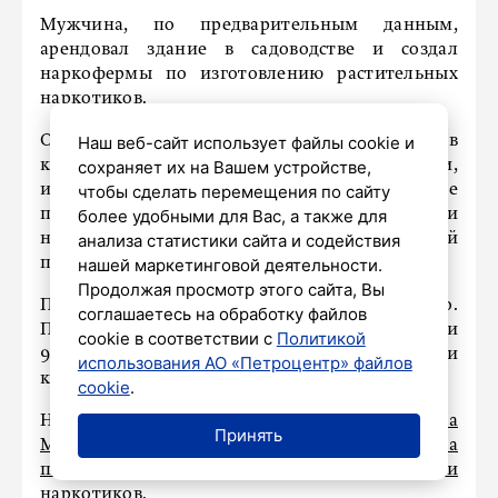
Мужчина, по предварительным данным,
арендовал здание в садоводстве и создал
наркофермы по изготовлению растительных
наркотиков.
Оперативники обнаружили и изъяли 110 кустов
Наш веб-сайт использует файлы cookie и
конопли, оборудование для культивации,
сохраняет их на Вашем устройстве,
инструменты, электронные весы, а также
чтобы сделать перемещения по сайту
полиэтиленовый пакет с частями
более удобными для Вас, а также для
наркосодержащих растений общей массой
анализа статистики сайта и содействия
порядка 6 килограммов.
нашей маркетинговой деятельности.
Продолжая просмотр этого сайта, Вы
По факту было возбуждено уголовное дело.
соглашаетесь на обработку файлов
Подозреваемый задержан на основании статьи
cookie в соответствии с
Политикой
91 УПК РФ. Полиция ищет соучастников и
использования АО «Петроцентр» файлов
каналы сбыта.
cookie
.
Напомним, ранее мы писали о том, что
на
Принять
Московском вокзале в Петербурге пресечена
попытка перевозки крупной партии
наркотиков.