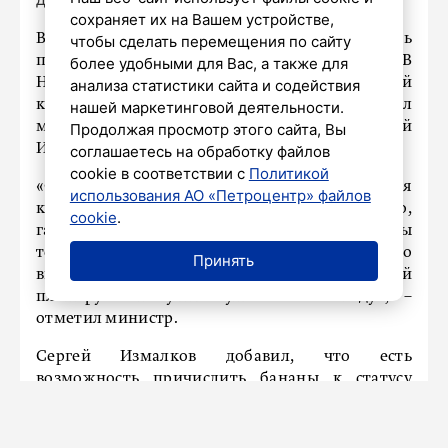
сохраняет их на Вашем устройстве,
В Ставропольском крае планируют собрать
чтобы сделать перемещения по сайту
первый урожай бананов уже в 2026 году. В
более удобными для Вас, а также для
Невинномысске откроют промышленный
анализа статистики сайта и содействия
комплекс площадью 46 гектар, рассказал
нашей маркетинговой деятельности.
министр сельского хозяйства края Сергей
Продолжая просмотр этого сайта, Вы
Измалков, сообщает ТАСС.
соглашаетесь на обработку файлов
cookie в соответствии с
Политикой
«Сейчас на участке устанавливаются
использования АО «Петроцентр» файлов
коммуникации – проводится электричество,
cookie
.
газоснабжение. После того как будут решены
технические вопросы, начнётся работа по
Принять
выращиванию плодов. Первый урожай
планируем получить уже в 2026 году», –
отметил министр.
Сергей Измалков добавил, что есть
возможность причислить бананы к статусу
сельхозпродукции.
В конце февраля стало известно, что на фоне