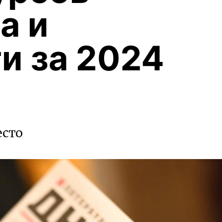
а и
и за 2024
есто