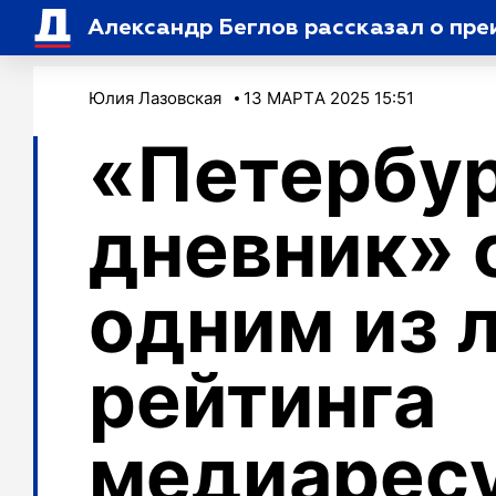
Александр Беглов рассказал о пр
Юлия Лазовская
13 МАРТA 2025 15:51
«Петербу
дневник» 
одним из 
рейтинга
медиарес