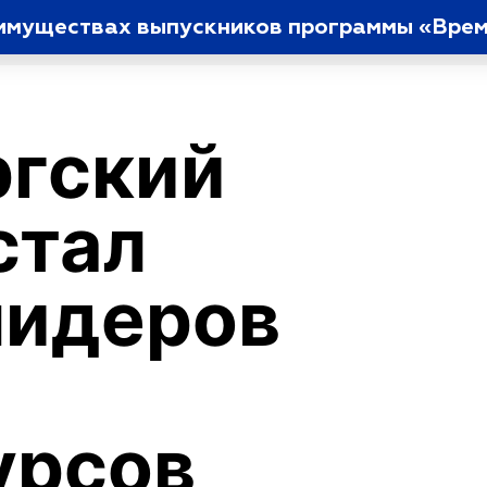
еимуществах выпускников программы «Врем
ргский
стал
лидеров
урсов