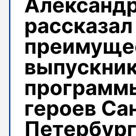
Александр
рассказал
преимуще
выпускни
программ
героев Са
Петербур