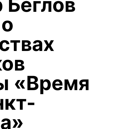
 Беглов
 о
ствах
ков
ы «Время
нкт-
га»