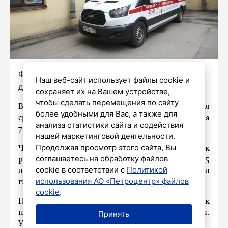
Фото: Александр Глуз / «Петербургский
Наш веб-сайт использует файлы cookie и
дневник»
сохраняет их на Вашем устройстве,
чтобы сделать перемещения по сайту
В Санкт-Петербурге пятиклассник отравился
более удобными для Вас, а также для
средством для очистки труб, сообщает 12 марта
анализа статистики сайта и содействия
78.ru
со ссылкой на правоохранителей.
нашей маркетинговой деятельности.
Продолжая просмотр этого сайта, Вы
ЧП случилось на школьном стадионе. Мальчик
соглашаетесь на обработку файлов
развел гранулы чистящего средства «Крот» в 0,5
cookie в соответствии с
Политикой
литра воды, после чего из любопытства сделал
использования АО «Петроцентр» файлов
глоток этой смеси.
cookie
.
Пострадавшего увезли в больницу. Мальчик
попал в реанимацию в тяжёлом состоянии.
Принять
У ребенка ожог пищевода.