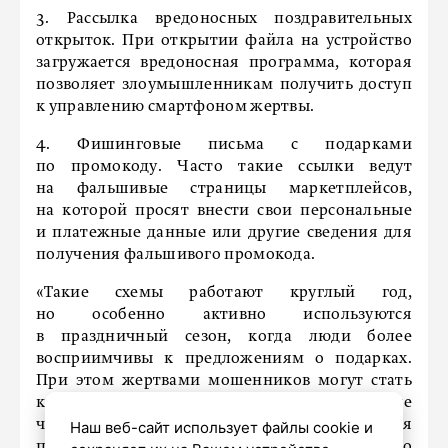
3. Рассылка вредоносных поздравительных
открыток. При открытии файла на устройство
загружается вредоносная программа, которая
позволяет злоумышленникам получить доступ
к управлению смартфоном жертвы.
4. Фишинговые письма с подарками
по промокоду. Часто такие ссылки ведут
на фальшивые страницы маркетплейсов,
на которой просят внести свои персональные
и платежные данные или другие сведения для
получения фальшивого промокода.
«Такие схемы работают круглый год,
но особенно активно используются
в праздничный сезон, когда люди более
восприимчивы к предложениям о подарках.
При этом жертвами мошенников могут стать
как женщины, так и мужчины – последние
часто становятся целью аферистов во время
Наш веб-сайт использует файлы cookie и
поиска подарков для своих близких. Важно