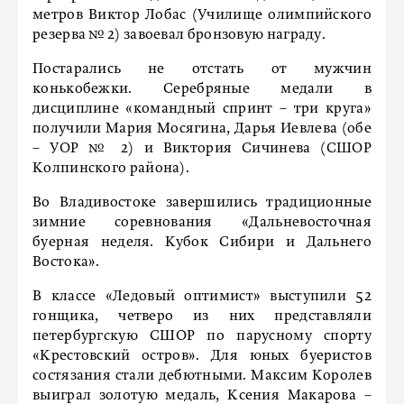
метров Виктор Лобас (Училище олимпийского
резерва № 2) завоевал бронзовую награду.
Постарались не отстать от мужчин
конькобежки. Серебряные медали в
дисциплине «командный спринт – три круга»
получили Мария Мосягина, Дарья Иевлева (обе
– УОР № 2) и Виктория Сичинева (СШОР
Колпинского района).
Во Владивостоке завершились традиционные
зимние соревнования «Дальневосточная
буерная неделя. Кубок Сибири и Дальнего
Востока».
В классе «Ледовый оптимист» выступили 52
гонщика, четверо из них представляли
петербургскую СШОР по парусному спорту
«Крестовский остров». Для юных буеристов
состязания стали дебютными. Максим Королев
выиграл золотую медаль, Ксения Макарова –