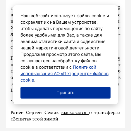
«Мы от всей души благодарим вас за огромный
Наш веб-сайт использует файлы cookie и
вклад в трофеи и награды, завоёванные
сохраняет их на Вашем устройстве,
петербуржцами под вашим руководством!
чтобы сделать перемещения по сайту
Желаем новых рекордов и как можно больше
более удобными для Вас, а также для
ярких и важных побед вместе с сине-бело-
анализа статистики сайта и содействия
голубыми! С днём рождения! Всё будет СБС*», –
нашей маркетинговой деятельности.
сказано в сообщении.
Продолжая просмотр этого сайта, Вы
По итогам 18 туров РПЛ сезона-2024/2025
соглашаетесь на обработку файлов
первое место в турнирной таблице занимает
cookie в соответствии с
Политикой
«Краснодар». Чёрно-зелёные набрали 39
использования АО «Петроцентр» файлов
очков – столько же у «Зенита». Тройку лидеров
cookie
.
замыкает московский «Спартак» (37 очков).
ЦСКА – шестой.
Принять
*Сергей Богданович Семак
Ранее Сергей Семак
высказался
о трансферах
«Зенита» этой зимой.