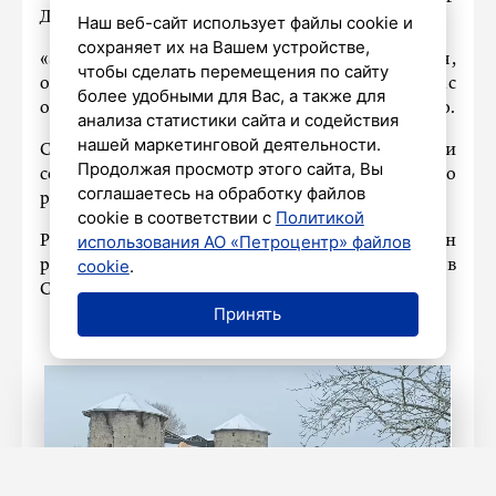
Дрозденко.
Наш веб-сайт использует файлы cookie и
сохраняет их на Вашем устройстве,
«Здесь вера в Победу, в то, что родные вернутся,
чтобы сделать перемещения по сайту
обнимут, будут жить долго и счастливо. Вас
более удобными для Вас, а также для
очень ждут дома, ребята», – отметил Дрозденко.
анализа статистики сайта и содействия
нашей маркетинговой деятельности.
Смонтировать видеоролик женщинам помогли
Продолжая просмотр этого сайта, Вы
сотрудники Дворца культуры Ломоносовского
соглашаетесь на обработку файлов
района.
cookie в соответствии с
Политикой
использования АО «Петроцентр» файлов
Ранее
сообщалось
, что в Ленобласти разработан
cookie
.
регламент трудовой интеграции ветеранов
СВО.
Принять