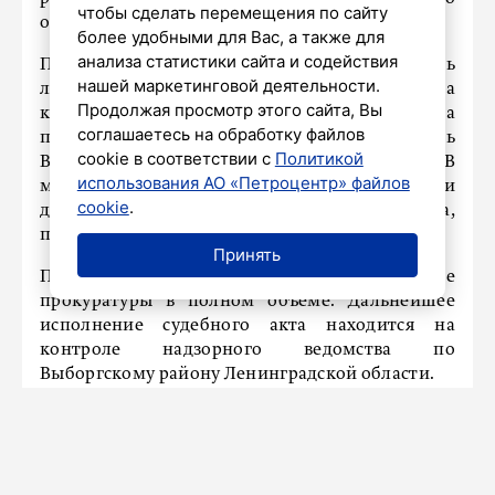
чтобы сделать перемещения по сайту
отделения надзорного ведомства.
более удобными для Вас, а также для
анализа статистики сайта и содействия
Правоохранителям удалось установить
нашей маркетинговой деятельности.
личность владельца банковского счета, на
Продолжая просмотр этого сайта, Вы
который были переведены средства
соглашаетесь на обработку файлов
пенсионера. Им оказался житель
cookie в соответствии с
Политикой
Волгодонского района Ростовской области. В
использования АО «Петроцентр» файлов
местный суд направили иск о взыскании
cookie
.
денежных средств с мошеннического счета,
передает
Piter.TV
.
Принять
Позже судьи удовлетворили прошение
прокуратуры в полном объеме. Дальнейшее
исполнение судебного акта находится на
контроле надзорного ведомства по
Выборгскому району Ленинградской области.
Скорые в Ленинградской области