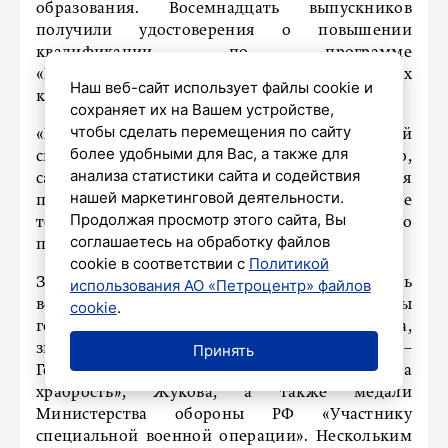
образования. Восемнадцать выпускников
получили удостоверения о повышении
квалификации по программе
«Мобилизационная работа в военных
Наш веб-сайт использует файлы cookie и
комиссариатах».
сохраняет их на Вашем устройстве,
чтобы сделать перемещения по сайту
«Каждый из вас – герой, с честью выполняющий
более удобными для Вас, а также для
свой воинский долг. Вы проявили мужество,
анализа статистики сайта и содействия
самоотверженность и героизм, всегда чувствуя
нашей маркетинговой деятельности.
поддержку товарищей. Эти качества важны не
Продолжая просмотр этого сайта, Вы
только для военных, но и для будущего
соглашаетесь на обработку файлов
поколения», – подчеркнул Муравлянников.
cookie в соответствии с
Политикой
За проявленные заслуги тридцать
использования АО «Петроцентр» файлов
военнослужащих были удостоены
cookie
.
государственных наград: ордена Мужества,
Принять
знака отличия ордена Святого Георгия –
Георгиевского Креста, медалей «За отвагу», «За
храбрость», Жукова, а также медали
Министерства обороны РФ «Участнику
специальной военной операции». Нескольким