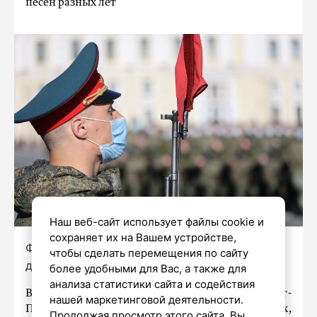
песен разных лет
Наш веб-сайт использует файлы cookie и
сохраняет их на Вашем устройстве,
Фото: Дмитрий Фуфаев / «Петербургский
чтобы сделать перемещения по сайту
дневник»
более удобными для Вас, а также для
анализа статистики сайта и содействия
В пресс-службе Комитета по культуре Санкт-
нашей маркетинговой деятельности.
Петербурга рассказали о мероприятиях,
Продолжая просмотр этого сайта, Вы