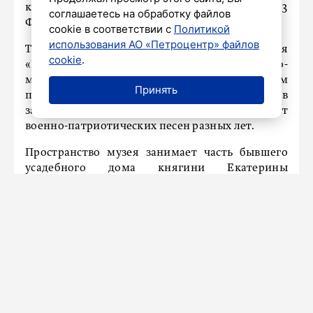
которые пройдут в различных музеях к 23
соглашаетесь на обработку файлов
Февраля.
cookie в соответствии с
Политикой
использования АО «Петроцентр» файлов
Так, в День защитника Отечества гостей музея
cookie
.
«Нарвская застава» ждет экскурсионно-
музыкальная программа. Посетителям
Принять
проведут экскурсию по экспозиции музея, в
завершение программы пройдет концерт
военно-патриотических песен разных лет.
Пространство музея занимает часть бывшего
усадебного дома княгини Екатерины
Дашковой. Старинной усадьбе довелось
пережить блокаду города. Затем там работал
штаб пожарной роты, а в крыльях здания были
обычные коммунальные квартиры.
Ранее
сообщалось,
что в Русском музее
откроется выставка художника Александра
Дейнеки.