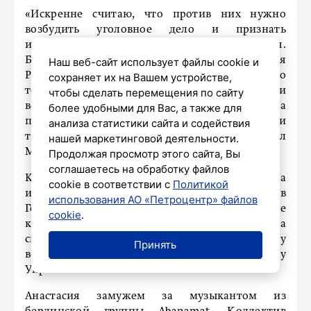
«Искренне считаю, что против них нужно
возбудить уголовное дело и признать
иноагентами, если информация подтвердится.
Безусловно, Горбачев много плохого сделал для
Наш веб-сайт использует файлы cookie и
России, не думал, что его наследники пойдут по
сохраняет их на Вашем устройстве,
тому же дьявольскому пути. Эти отщепенки
чтобы сделать перемещения по сайту
всю жизнь жили в роскоши за счет народа, а
более удобными для Вас, а также для
потом сбежали. Всю их собственность в РФ, если
анализа статистики сайта и содействия
таковая осталась, следует арестовать», – сказал
нашей маркетинговой деятельности.
Милонов.
Продолжая просмотр этого сайта, Вы
соглашаетесь на обработку файлов
Как пишет издание «Абзац», Ксения Горбачева
cookie в соответствии с
Политикой
и Анастасия Вирганская давно живут в
использования АО «Петроцентр» файлов
Германии. Ксения ведет бизнес по продаже
cookie
.
коллекционных вин. После начала
спецоперации она устраивала распродажу
Принять
водки с желто-синей этикеткой в поддержку
Украины.
Анастасия замужем за музыкантом из