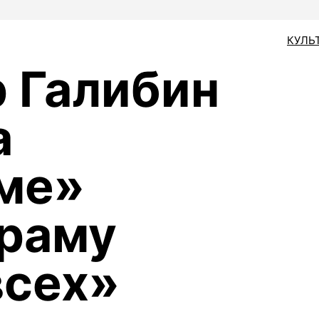
КУЛЬ
 Галибин
а
ме»
драму
всех»