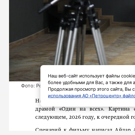
Наш веб-сайт использует файлы cookie
более удобными для Вас, а также для 
Фото: Роман Пименов/«Петербургский дневни
Продолжая просмотр этого сайта, Вы с
использования АО «Петроцентр» файло
Народный артист России Александр Га
драмой «Один на всех». Картина
следующем, 2026 году, к очередной 
Сценарий к фильму написал Айдар А