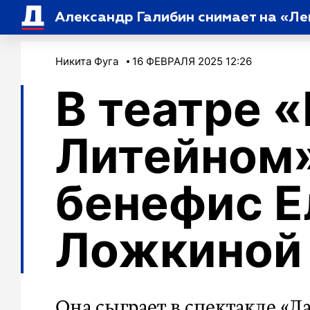
Александр Галибин снимает на «Л
Никита Фуга
16 ФЕВРАЛЯ 2025 12:26
В театре 
Литейном»
бенефис 
Ложкиной
Она сыграет в спектакле «Л