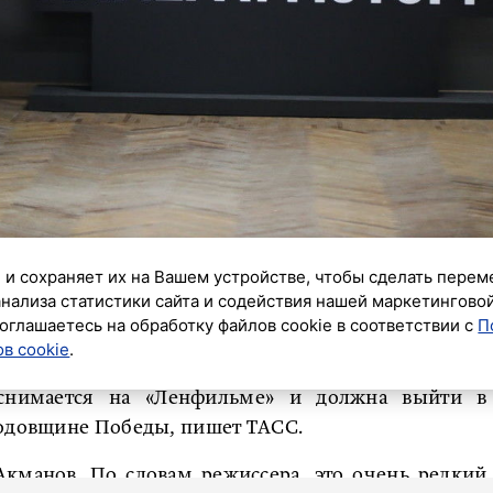
 и сохраняет их на Вашем устройстве, чтобы сделать перем
анализа статистики сайта и содействия нашей маркетингово
к»
оглашаетесь на обработку файлов cookie в соответствии с
П
в cookie
.
либин в качестве режиссера работает над военной
 снимается на «Ленфильме» и должна выйти в
годовщине Победы, пишет ТАСС.
кманов. По словам режиссера, это очень редкий