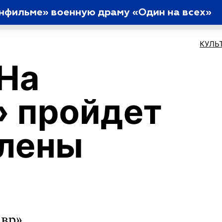
енфильме» военную драму «Один на всех»
КУЛЬ
«На
 пройдет
Елены
авр»