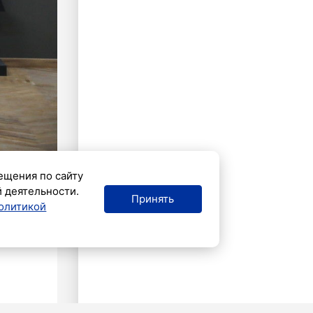
ещения по сайту
й деятельности.
Принять
олитикой