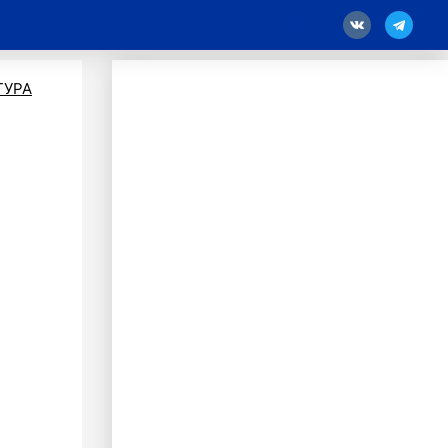
18
ТУРА