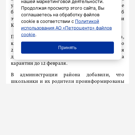
нашей маркетинговой деятельности.
улице Осипенко закрыли на карантин. Решение
Продолжая просмотр этого сайта, Вы
было принято из-за распространения ОРВИ. Об
соглашаетесь на обработку файлов
этом рассказали в пресс-службе администрации
cookie в соответствии с
Политикой
Красногвардейского района.
использования АО «Петроцентр» файлов
cookie
.
По информации местного правительства,
количество заболевших учеников превысило
Принять
25%, что стало основанием для принятия
данного решения. Учреждение было закрыто на
карантин до 12 февраля.
В администрации района добавили, что
школьники и их родители проинформированы
о ситуации.
Из Санкт-Петербурга
возобновятся регулярные рейсы в
Монастир