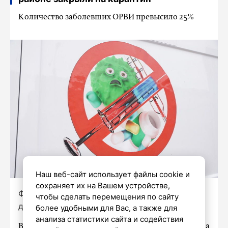
Количество заболевших ОРВИ превысило 25%
Наш веб-сайт использует файлы cookie и
сохраняет их на Вашем устройстве,
Фото: Роман Пименов / «Петербургский
чтобы сделать перемещения по сайту
дневник»
более удобными для Вас, а также для
анализа статистики сайта и содействия
В понедельник, 10 февраля, школу №349 на