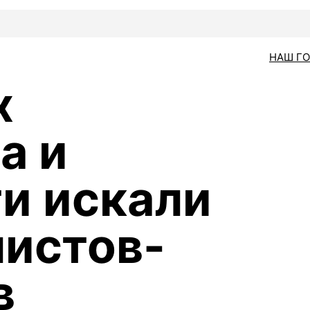
НАШ Г
х
а и
и искали
истов-
в