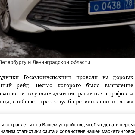
Петербургу и Ленинградской области
удники Госавтоинспекции провели на дорогах
абный рейд, целью которого было выявление
занности по уплате административных штрафов за
ия, сообщает пресс-служба регионального главка
тысячи автомобилей. Подавляющее большинство
 и сохраняет их на Вашем устройстве, чтобы сделать перем
 имели небольшие задолженности по штрафам. Им
анализа статистики сайта и содействия нашей маркетингово