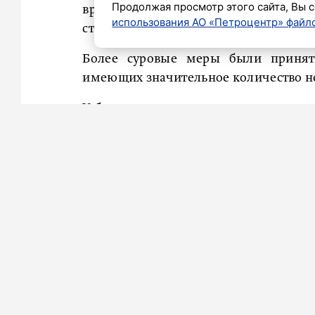
Продолжая просмотр этого сайта, Вы с
вручили соответствующие уведомле
использования АО «Петроцентр» файло
статье «Неуплата административного 
Более суровые меры были принят
имеющих значительное количество н
У более чем половины таких должни
проведения исполнительных де
исполнения.
53 злостных должника избежали та
административным штрафам на ме
составила около 7,5 миллиона рублей.
Ранее
сообщалось
, что петербуржец 
после ареста автомобиля.