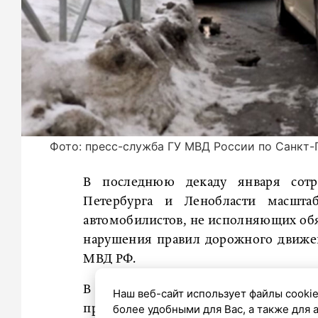
Фото: пресс-служба ГУ МВД России по Санкт-
В последнюю декаду января сотр
Петербурга и Ленобласти масшт
автомобилистов, не исполняющих обя
нарушения правил дорожного движен
МВД РФ.
В ходе рейда проверили почти 4 
Наш веб-сайт использует файлы cookie
проверенных шоферов (более 3700)
более удобными для Вас, а также для 