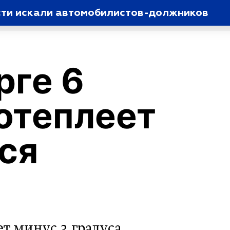
сти искали автомобилистов-должников
рге 6
отеплеет
ся
т минус 3 градуса