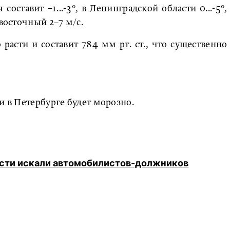
составит −1...-3°, в Ленинградской области 0...-5°,
-восточный 2–7 м/с.
расти и составит 784 мм рт. ст., что существенно
ли в Петербурге будет морозно.
асти искали автомобилистов-должников