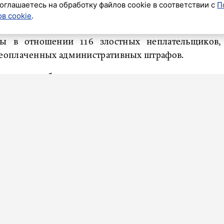
оглашаетесь на обработку файлов cookie в соответствии с
П
ния и составили административные протоколы по
в cookie
.
штрафа в предусмотренный законом срок».
ы в отношении 116 злостных неплательщиков,
еоплаченных административных штрафов.
ков автомобили изъяли и передали приставам для
йствий и применения мер принудительного
кой участи, погасив свой долг по неуплаченным
сте. Общая сумма погашенной задолженности
оплатил почти 700 тысяч рублей налогов и штрафов