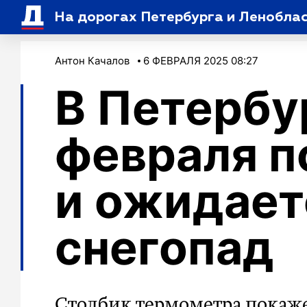
На дорогах Петербурга и Ленобла
Антон Качалов
6 ФЕВРАЛЯ 2025 08:27
В Петербу
февраля п
и ожидает
снегопад
Столбик термометра покаже