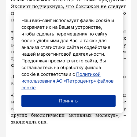
белка баклажан является сытным продуктом.
Эксперт подчеркнула, что баклажан не следует
переваривать, так как это приводит к утрате его
Наш веб-сайт использует файлы cookie и
полезных свойств.
сохраняет их на Вашем устройстве,
«Он должен сохранять некую хрусткость для
чтобы сделать перемещения по сайту
того, чтобы обеспечить поступление пищевых
более удобными для Вас, а также для
волокон, дабы поддержать работу
анализа статистики сайта и содействия
пищеварительной системы и стать полезным
нашей маркетинговой деятельности.
для микробиоты и микрофлоры кишечника», –
Продолжая просмотр этого сайта, Вы
сказала Королева.
соглашаетесь на обработку файлов
cookie в соответствии с
Политикой
Диетолог также напомнила о важности овощей
использования АО «Петроцентр» файлов
в рационе питания.
cookie
.
«Растительные волокна поддерживают наш
Принять
иммунитет по собственной выработке
витаминов группы В, нейромедиаторов и ряду
других биологически активных молекул», –
заключила она.