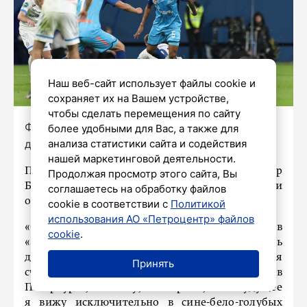
Наш веб-сайт использует файлы cookie и
сохраняет их на Вашем устройстве,
чтобы сделать перемещения по сайту
Фото: Александр Глуз / «Петербургский
более удобными для Вас, а также для
дневник»
анализа статистики сайта и содействия
нашей маркетинговой деятельности.
Полузащитник сине-бело-голубых Вильмар
Продолжая просмотр этого сайта, Вы
Барриос ответил на вопрос, не задумывается ли
соглашаетесь на обработку файлов
он о скором уходе из петербургского клуба.
cookie в соответствии с
Политикой
использования АО «Петроцентр» файлов
«Своё будущее я вижу исключительно в
cookie
.
«Зените». Хочу продолжать помогать
добиваться успехов, брать трофеи. Моя семья
Принять
счастлива находиться все эти годы в
Петербурге, поэтому, повторюсь, свое будущее
я вижу исключительно в сине-бело-голубых