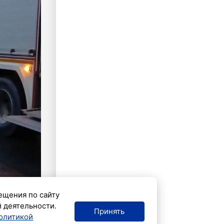
ещения по сайту
й деятельности.
Принять
олитикой