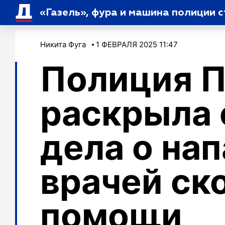
«Газель», фура и машина полиции 
Никита Фуга
1 ФЕВРАЛЯ 2025 11:47
Полиция П
раскрыла 
дела о на
врачей ск
помощи