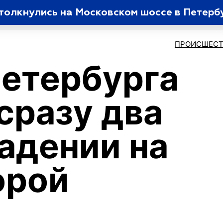
столкнулись на Московском шоссе в Петерб
ПРОИСШЕСТ
етербурга
сразу два
падении на
орой