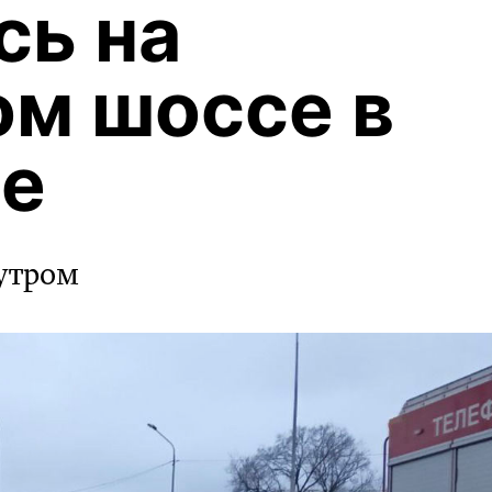
сь на
м шоссе в
ге
утром