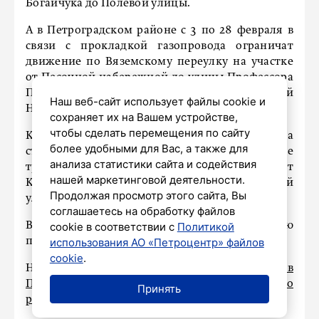
Богайчука до Полевой улицы.
А в Петроградском районе с 3 по 28 февраля в
связи с прокладкой газопровода ограничат
движение по Вяземскому переулку на участке
от Песочной набережной до улицы Профессора
Попова, а также по набережной реки Малой
Наш веб-сайт использует файлы cookie и
Невки у Боковой аллеи.
сохраняет их на Вашем устройстве,
чтобы сделать перемещения по сайту
Кроме того, с 4 февраля по 5 марта из-за
более удобными для Вас, а также для
строительства теплосети ограничат движение
анализа статистики сайта и содействия
транспорта по улице Профессора Попова от
нашей маркетинговой деятельности.
Каменноостровского проспекта до Уфимской
Продолжая просмотр этого сайта, Вы
улицы.
соглашаетесь на обработку файлов
Водителей просят учитывать эту информацию
cookie в соответствии с
Политикой
при планировании маршрутов следования.
использования АО «Петроцентр» файлов
cookie
.
Напомним, ранее мы писали о том, что
в
Петербурге изменили схему движения по
Принять
развязке КАД и Кронштадтского шоссе.