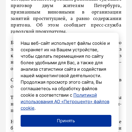
приговор двум жителям Петербурга,
признанным виновными в организации
занятий проституцией, а равно содержании
притона. Об этом сообщает пресс-служба
городской прокуратуры.
Наш веб-сайт использует файлы cookie и
Было установлено, что фигуранты с целью
сохраняет их на Вашем устройстве,
заработка организовали притон в одной из
чтобы сделать перемещения по сайту
квартир дома по переулку Каховского. Один из
более удобными для Вас, а также для
них занимался администрированием, а другой –
анализа статистики сайта и содействия
охраной девушек.
нашей маркетинговой деятельности.
Свою вину мужчина и женщина признали, в
Продолжая просмотр этого сайта, Вы
содеянном раскаялись.
соглашаетесь на обработку файлов
cookie в соответствии с
Политикой
Теперь, по приговору суда, экс-владельцы
использования АО «Петроцентр» файлов
незаконного бизнеса проведут в колонии-
cookie
.
поселении 1 год.
Принять
Напомним, ранее мы писали, что в Петербурге
будут судить мужчину за хулиганство и