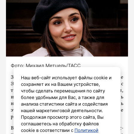
Фото: Михаил Метцель/ТАСС
Наш веб-сайт использует файлы cookie и
Звезда сериала «Постучи в мою дверь» Ханде
сохраняет их на Вашем устройстве,
Эрчел приехала сегодня в Москву вместе с
чтобы сделать перемещения по сайту
турецким актером Барышем Ардучем,
более удобными для Вас, а также для
известным по роли в сериале «Любовь
анализа статистики сайта и содействия
напрокат», для презентации фильма «Оставь
нашей маркетинговой деятельности.
это ветру», в котором они исполнили главные
Продолжая просмотр этого сайта, Вы
роли.
соглашаетесь на обработку файлов
В рамках своего визита она провела пресс-
cookie в соответствии с
Политикой