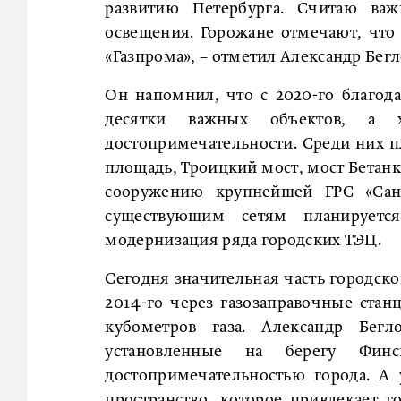
развитию Петербурга. Считаю ва
освещения. Горожане отмечают, что П
«Газпрома», – отметил Александр Бегл
Он напомнил, что с 2020-го благод
десятки важных объектов, а х
достопримечательности. Среди них 
площадь, Троицкий мост, мост Бетанку
сооружению крупнейшей ГРС «Сан
существующим сетям планируется
модернизация ряда городских ТЭЦ.
Сегодня значительная часть городског
2014-го через газозаправочные стан
кубометров газа. Александр Бег
установленные на берегу Фин
достопримечательностью города. А
пространство, которое привлекает г