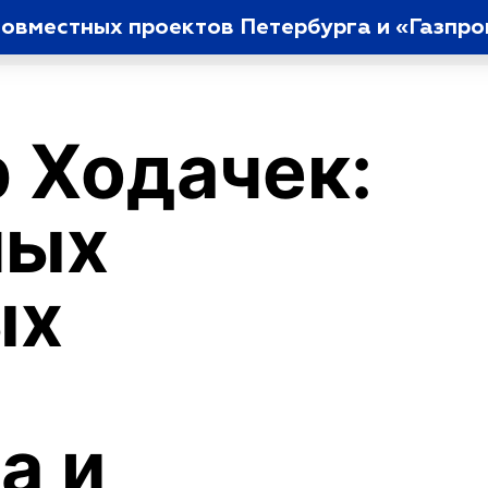
овместных проектов Петербурга и «Газпро
 Ходачек:
ных
ых
а и