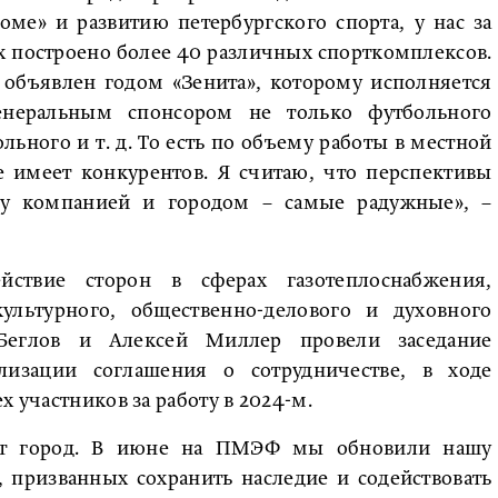
ме» и развитию петербургского спорта, у нас за
х построено более 40 различных спорткомплексов.
объявлен годом «Зенита», которому исполняется
генеральным спонсором не только футбольного
ольного и т. д. То есть по объему работы в местной
е имеет конкурентов. Я считаю, что перспективы
ду компанией и городом – самые радужные», –
йствие сторон в сферах газотеплоснабжения,
ультурного, общественно-делового и духовного
 Беглов и Алексей Миллер провели заседание
лизации соглашения о сотрудничестве, в ходе
х участников за работу в 2024-м.
ют город. В июне на ПМЭФ мы обновили нашу
, призванных сохранить наследие и содействовать