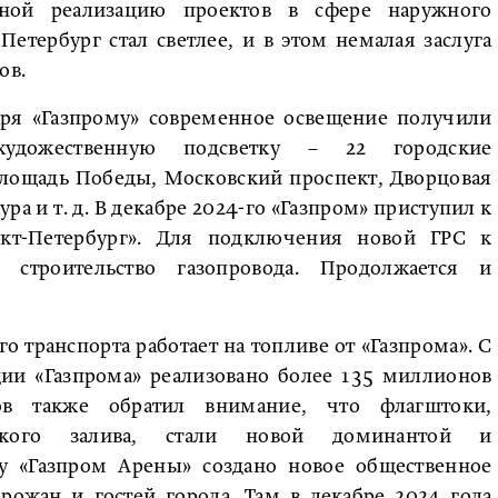
жной реализацию проектов в сфере наружного
етербург стал светлее, и в этом немалая заслуга
ов.
аря «Газпрому» современное освещение получили
удожественную подсветку – 22 городские
площадь Победы, Московский проспект, Дворцовая
ра и т. д. В декабре 2024-го «Газпром» приступил к
кт-Петербург». Для подключения новой ГРС к
 строительство газопровода. Продолжается и
о транспорта работает на топливе от «Газпрома». С
ции «Газпрома» реализовано более 135 миллионов
лов также обратил внимание, что флагштоки,
ского залива, стали новой доминантой и
 у «Газпром Арены» создано новое общественное
орожан и гостей города. Там в декабре 2024 года