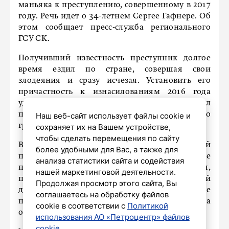
маньяка к преступлению, совершенному в 2017
году. Речь идет о 34-летнем Сергее Гафнере. Об
этом сообщает пресс-служба регионального
ГСУ СК.
Получивший известность преступник долгое
время ездил по стране, совершая свои
злодеяния и сразу исчезая. Установить его
причастность к изнасилованиям 2016 года
удалось, только когда тот проходил
принудительное лечение после совершенного
Наш веб-сайт использует файлы cookie и
грабежа посредством ДНК-экспертизы.
сохраняет их на Вашем устройстве,
чтобы сделать перемещения по сайту
В этот раз собранный ранее генетический
более удобными для Вас, а также для
профиль и опознание потерпевшей также
анализа статистики сайта и содействия
помогли установить фигуранта преступления,
нашей маркетинговой деятельности.
похитившего после у несовершеннолетней
Продолжая просмотр этого сайта, Вы
девушки 2,3 тысячи рублей. Преступление
соглашаетесь на обработку файлов
произошло на черной лестнице 16-го этажа
cookie в соответствии с
Политикой
одного из домов по проспекту Космонавтов.
использования АО «Петроцентр» файлов
cookie
.