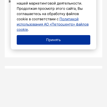
в 200 миллиардов рублей.
нашей маркетинговой деятельности.
Продолжая просмотр этого сайта, Вы
соглашаетесь на обработку файлов
cookie в соответствии с
Политикой
ПРОИСШЕСТВИЯ
использования АО «Петроцентр» файлов
В Петербурге бывшему депутату
cookie
.
дали 18 лет по делу об убийстве
на Кипре
Принять
23 января 2025
Елизавета
НАШ
23 ЯНВАРЯ 2025
12:00
Аксенова
ГОРОД
В Петербурге за год зафиксировали
более восьми миллионов нарушений
ПДД