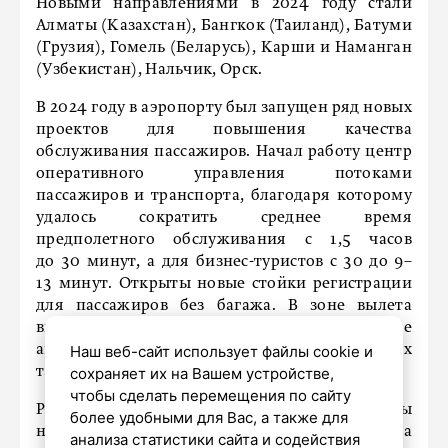
Новыми направлениями в 2024 году стали
Алматы (Казахстан), Бангкок (Таиланд), Батуми
(Грузия), Гомель (Беларусь), Карши и Наманган
(Узбекистан), Нальчик, Орск.
В 2024 году в аэропорту был запущен ряд новых
проектов для повышения качества
обслуживания пассажиров. Начал работу центр
оперативного управления потоками
пассажиров и транспорта, благодаря которому
удалось сократить среднее время
предполетного обслуживания с 1,5 часов
до 30 минут, а для бизнес-туристов с 30 до 9–
13 минут. Открыты новые стойки регистрации
для пассажиров без багажа. В зоне вылета
внутренних рейсов запущены электронные
Наш веб-сайт использует файлы cookie и
аппараты для сканирования посадочных
сохраняет их на Вашем устройстве,
талонов перед посадкой.
чтобы сделать перемещения по сайту
Раннее в Пулково
оценили
затраты
более удобными для Вас, а также для
на строительство второй очереди аэропорта
анализа статистики сайта и содействия