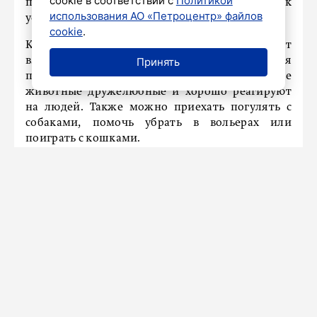
cookie в соответствии с
Политикой
помогают новым питомцам адаптироваться к
использования АО «Петроцентр» файлов
условиям приюта.
cookie
.
Каждый неравнодушный гражданин может
Принять
взять под опеку любого понравившегося
питомца и подарить ему новый дом. Все
животные дружелюбные и хорошо реагируют
на людей. Также можно приехать погулять с
собаками, помочь убрать в вольерах или
поиграть с кошками.
Любой желающий может внести свой вклад,
принеся помощь в офис, который находится по
адресу: ул. Марата, д. 82, или присоединиться к
команде Молодежки.
Ранее
сообщалось
, что «Народный фронт»
Петербурга доставил в больницу Святого
Георгия груз гуманитарной помощи весом 200
килограммов.