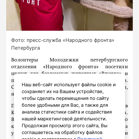
Фото: пресс-служба «Народного фронта»
Петербурга
Волонтеры Молодежки петербургского
отделения «Народного фронта» посетили
приют для бездомных животных «Ржевка» и
привезли необходимые вещи для питомцев.
Наш веб-сайт использует файлы cookie и
Среди них корм, игрушки, медикаменты,
сохраняет их на Вашем устройстве,
наполнитель для кошек и средства гигиены.
чтобы сделать перемещения по сайту
более удобными для Вас, а также для
Приют, основанный в 2006 году, расположен в
анализа статистики сайта и содействия
Красногвардейском районе Санкт-Петербурга.
нашей маркетинговой деятельности.
В настоящее время здесь живут более 100
Продолжая просмотр этого сайта, Вы
кошек и 200 собак. Волонтеры со всего города
соглашаетесь на обработку файлов
ухаживают за животными, выгуливают собак и