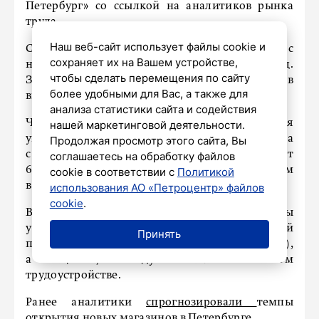
Петербург» со ссылкой на аналитиков рынка
труда.
Наш веб-сайт использует файлы cookie и
Специалисты подчеркивают, что спрос
сохраняет их на Вашем устройстве,
на работников ПВЗ растёт пятый год подряд.
чтобы сделать перемещения по сайту
За последний год зарплаты таких сотрудников
более удобными для Вас, а также для
выросли на 13% – до 80,9 тыс. рублей в месяц.
анализа статистики сайта и содействия
Чаше всего в городе на Неве требуются
нашей маркетинговой деятельности.
упаковщики (60% вакансий от всего объёма
Продолжая просмотр этого сайта, Вы
с начала года). В среднем им предлагают
соглашаетесь на обработку файлов
67,5 тыс. рублей, что на 17 тыс. больше, чем
cookie в соответствии с
Политикой
в начале года.
использования АО «Петроцентр» файлов
cookie
.
Вакансии в первую очередь востребованы
у молодёжи. Опыт работы в ПВЗ имеет каждый
Принять
пятый петербуржец в возрасте 18-35 лет (21%),
а ещё 7% задумываются о таком
трудоустройстве.
Ранее аналитики
спрогнозировали
темпы
открытия новых магазинов в Петербурге.