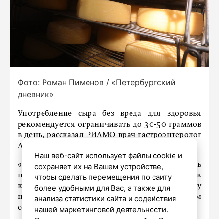
Фото: Роман Пименов / «Петербургский
дневник»
Употребление сыра без вреда для здоровья
рекомендуется ограничивать до 30-50 граммов
в день, рассказал
РИАМО
врач-гастроэнтеролог
АО «Медицина», к. м. н. Евгений Белоусов.
Наш веб-сайт использует файлы cookie и
«Это количество позволяет получить
сохраняет их на Вашем устройстве,
необходимые питательные вещества, такие как
чтобы сделать перемещения по сайту
кальций и белок, не подвергая организм риску
более удобными для Вас, а также для
набора лишнего веса или проблем
анализа статистики сайта и содействия
со здоровьем», – уточнил эксперт.
нашей маркетинговой деятельности.