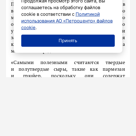
Продолжая просмотр этого сайта, Вы
Переедание, особенно свыше 100 граммов
соглашаетесь на обработку файлов
в сутки, может привести к увеличению
cookie в соответствии с
Политикой
мышечной массы и общего веса, что, в свою
использования АО «Петроцентр» файлов
очередь, может вызвать заболевания, особенно
cookie
.
у людей с сердечно-сосудистыми
заболеваниями и болезнями почек, для
Принять
которых высококалорийная и жирная пища
может быть вредной.
«Самыми полезными считаются твердые
и полутвердые сыры, такие как пармезан
и грюйер, поскольку они содержат
высококачественный белок и значительное
количество кальция, необходимого для
здоровья костей и зубов. Также они менее
калорийны в сравнении с мягкими сырами, что
делает их более подходящими для регулярного
употребления», – заключил гастроэнтеролог.
Ранее гстроэнтеролог
высказалась
о пользе
и вреде сыра.