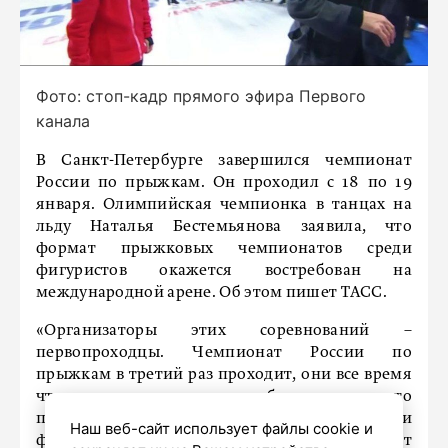
Фото: стоп-кадр прямого эфира Первого
канала
В Санкт-Петербурге завершился чемпионат
России по прыжкам. Он проходил с 18 по 19
января. Олимпийская чемпионка в танцах на
льду Наталья Бестемьянова заявила, что
формат прыжковых чемпионатов среди
фигуристов окажется востребован на
международной арене. Об этом пишет ТАСС.
«Организаторы этих соревнований –
первопроходцы. Чемпионат России по
прыжкам в третий раз проходит, они все время
что-то придумывают, изобретают, и это
прекрасно. Предполагаю, что, когда наши
Наш веб-сайт использует файлы cookie и
фигуристы выйдут на мировую арену, этот