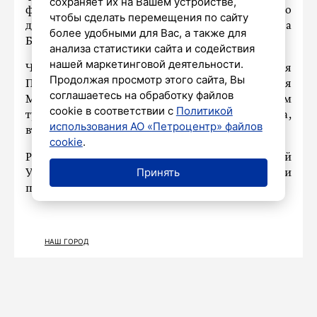
сохраняет их на Вашем устройстве,
формат будет востребован, потому что это
чтобы сделать перемещения по сайту
действительно очень интересно», – отметила
более удобными для Вас, а также для
Бестемьянова.
анализа статистики сайта и содействия
нашей маркетинговой деятельности.
Чемпионами в личном турнире стали Аделия
Продолжая просмотр этого сайта, Вы
Петросян, Николай Угожаев, Анастасия
соглашаетесь на обработку файлов
Мишина и Александр Галлямов. В командном
cookie в соответствии с
Политикой
турнире победила команда Санкт-Петербурга,
использования АО «Петроцентр» файлов
второе место заняла сборная Москвы.
cookie
.
Ранее
сообщалось
, что петербуржец Николай
Принять
Угожаев стал победителем чемпионата России
по прыжкам среди фигуристов.
НАШ ГОРОД
В «Авроре» покажут индийский
фильм Каннского кинофестиваля
за месяц до премьеры