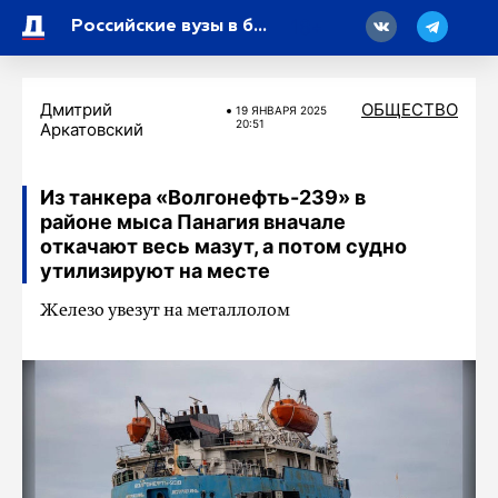
18
Российские вузы в ближайший понедельник разместят на своих сайтах правила приема на 2025/26 учебный год
Дмитрий
ОБЩЕСТВО
19 ЯНВАРЯ 2025
20:51
Аркатовский
Из танкера «Волгонефть-239» в
районе мыса Панагия вначале
откачают весь мазут, а потом судно
утилизируют на месте
Железо увезут на металлолом