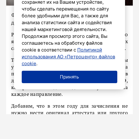
сохраняет их на Вашем устройстве,
чтобы сделать перемещения по сайту
Фото: Роман Пименов / «Петербургский
более удобными для Вас, а также для
дневник»
анализа статистики сайта и содействия
нашей маркетинговой деятельности.
Российские вузы в ближайший понедельник, 20
Продолжая просмотр этого сайта, Вы
января, разместят на своих официальных
соглашаетесь на обработку файлов
сайтах правила приёма на 2025/26 учебный год.
cookie в соответствии с
Политикой
использования АО «Петроцентр» файлов
Теперь высшие учебные заведения должны
cookie
.
учитывать нормы федерального порядка
приёма (их Минобрнауки РФ утвердило в
Принять
декабре 2024 года) вместе с перечнем ЕГЭ,
которые необходимы для поступления на
каждое направление.
Добавим, что в этом году для зачисления не
нужно нести оригинал аттестата или другого
документа об образовании. Достаточно
согласия о зачислении, которое подается в
электронном виде.