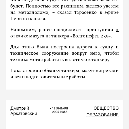
ничего здесь не будет. Все здесь прямо на месте
будет. Полностью все распилим, железо увезем
на металлолом», – сказал Тарасенко в эфире
Первого канала.
Напомним, ранее специалисты приступили
к
откачке мазута из танкера
«Волгонефть-239».
Для этого была построена дорога к судну и
техническое сооружение вокруг него, чтобы
техника могла работать вплотную к танкеру.
Пока строили обвалку танкера, мазут нагревали
и вели подготовительные работы.
Дмитрий
ОБЩЕСТВО
19 ЯНВАРЯ
2025 19:56
Аркатовский
ОБРАЗОВАНИЕ