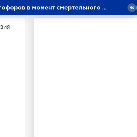
Прокуратура Московского района проверяет информацию об исправности светофоров в момент смертельного ДТП на Обводном
18
ВИЯ