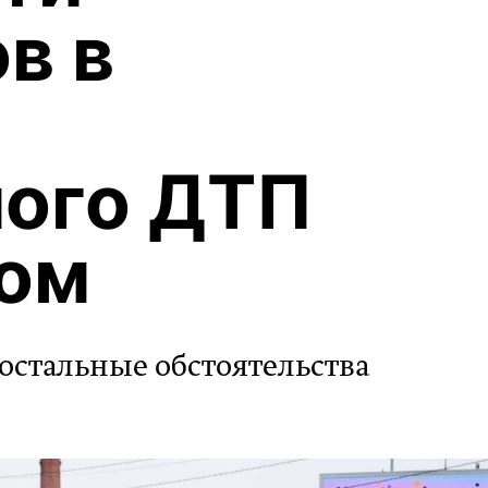
в в
ного ДТП
ном
остальные обстоятельства