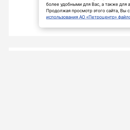
более удобными для Вас, а также для 
Продолжая просмотр этого сайта, Вы с
использования АО «Петроцентр» файло
Юлия Костюкова
18 ЯНВАРЯ 2025 16:40
В аварии н
набережн
Обводного