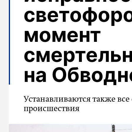
светофоро
момент
смертель
на Обвод
Устанавливаются также все 
происшествия