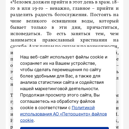
«Человек должен прийти в этот день в храм. 18-
го в или 19-го – неважно, главное – прийти и
разделить радость богослужения. Постоять на
чине великого освящения воды, который
бывает только в эти дни, причаститься,
исповедаться. То есть заняться тем, чем
занимается православный христианин на
службе. А уж потом по силам и по возможности,
исходя из каких-то личных соображений,
Наш веб-сайт использует файлы cookie и
подумать: стоит ли ему или не стоит вообще
сохраняет их на Вашем устройстве,
окунаться. Напомню, что окунание в проруби –
чтобы сделать перемещения по сайту
это всего лишь благочестивая традиция. То есть
более удобными для Вас, а также для
слово «традиция» здесь первично», – отметил
анализа статистики сайта и содействия
настоятель.
нашей маркетинговой деятельности.
Продолжая просмотр этого сайта, Вы
Также отказаться от купания некоторым
соглашаетесь на обработку файлов
группам населения порекомендовал
cookie в соответствии с
Политикой
заместитель главного врача по анестезиологии
использования АО «Петроцентр» файлов
и реаниматологии НИИ скорой помощи им. И.
cookie
.
И. Джанелидзе Вячеслав Афончиков. Так,
рискуют своим здоровьем люди с заболеванием