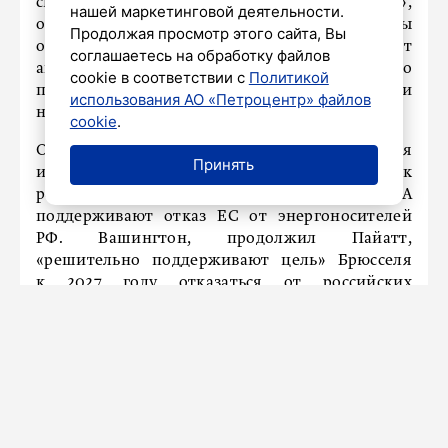
системе за последние несколько лет»,
нашей маркетинговой деятельности.
он выделил «прекращение зависимости Европы
Продолжая просмотр этого сайта, Вы
от российских энергоносителей, резкий рост
соглашаетесь на обработку файлов
американской отрасли сжиженного
cookie в соответствии с
Политикой
природного газа, а также увеличение добычи
использования АО «Петроцентр» файлов
нефти».
cookie
.
Он подчеркнул, что Словакия, Венгрия
Принять
и Австрия выступают за сохранение поставок
российского газа в Европу, однако США
поддерживают отказ ЕС от энергоносителей
РФ. Вашингтон, продолжил Пайатт,
«решительно поддерживают цель» Брюсселя
к 2027 году отказаться от российских
энергоносителей.
Ранее Петер Сийярто
заявил
, что прекращение
Киевом транзита российского газа в Европу
неприемлемо.
* Признан нежелательной в России
организацией.