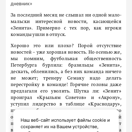
дневник»
За последний месяц не слышал ни одной мало-
мальски интересной новости, касающейся
«Зенита». Примерно с тех пор, как игроки
команды ушли в отпуск.
Хорошо это или плохо? Порой отсутствие
новостей – уже хорошая новость. Но осенью же,
мы помним, футбольная общественность
Петербурга бурлила: бразильцы «Зенита»,
дескать, обленились, а без них команда ничего
не может; тренеру Семаку надо делать
перестройку в команде! Горячие головы даже
предлагали его уволить. Шутка ли: «Зенит»
проиграл «Крыльям Советов» и «Акрону»,
уступил лидерство в таблице «Краснодару»,
пусть и набрал с ним одинаковое количество
очков. Но начальство «Зенита» дало четкий
Наш веб-сайт использует файлы cookie и
посыл на эту тему: Семак остается и будет
сохраняет их на Вашем устройстве,
выполнять обязанности главного тренера