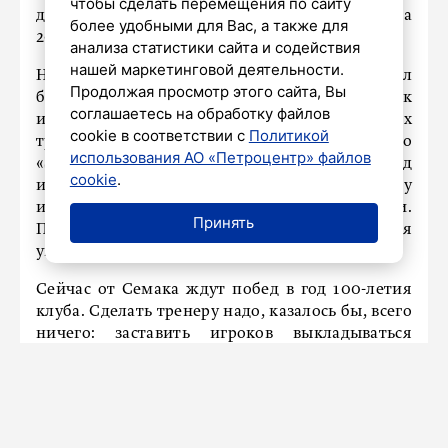
чтобы сделать перемещения по сайту
до окончания срока контракта – до лета
более удобными для Вас, а также для
2030 года.
анализа статистики сайта и содействия
нашей маркетинговой деятельности.
Ну это, положим, никто не знает, как говорил
Продолжая просмотр этого сайта, Вы
булгаковский буфетчик, – когда и чей срок
соглашаетесь на обработку файлов
истечет. В спорте – тем более. И не таких
cookie в соответствии с
Политикой
тренеров, как Семак, увольняли, как только
использования АО «Петроцентр» файлов
«Зенит» переставал показывать под
cookie
.
их руководством привлекательную игру
и хорошие результаты: и Адвоката, и Спаллетти.
Принять
Просто Семак за шесть лет не давал повода себя
уволить.
Сейчас от Семака ждут побед в год 100-летия
клуба. Сделать тренеру надо, казалось бы, всего
ничего: заставить игроков выкладываться
по максимуму, тогда их мастерство принесет
команде титул. Но порой самое сложное –
найти мотивацию для тех, кто уже не раз все
выиграл. В то, что Семак заменит их на других,
более голодных, и с ними рискнет провести